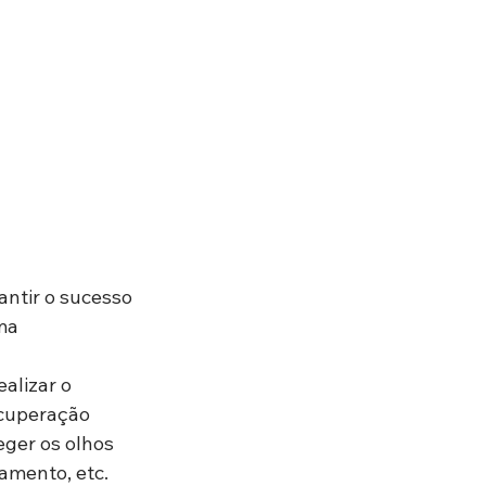
antir o sucesso 
ma 
ealizar o 
cuperação 
teger os olhos 
amento, etc.