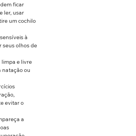
odem ficar 
 ler, usar 
tire um cochilo 
sensíveis à 
r seus olhos de 
limpa e livre 
a natação ou 
cícios 
ração, 
 evitar o 
mpareça a 
oas 
cuperação 