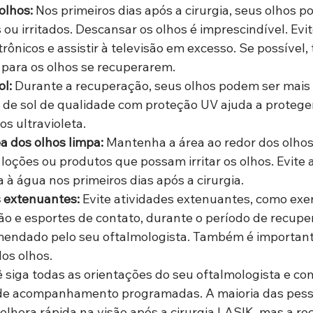
olhos:
 Nos primeiros dias após a cirurgia, seus olhos p
 ou irritados. Descansar os olhos é imprescindível. Evite
trônicos e assistir à televisão em excesso. Se possível, 
para os olhos se recuperarem.
ol:
 Durante a recuperação, seus olhos podem ser mais 
s de sol de qualidade com proteção UV ajuda a protege
ios ultravioleta.
a dos olhos limpa:
 Mantenha a área ao redor dos olhos 
oções ou produtos que possam irritar os olhos. Evite 
 à água nos primeiros dias após a cirurgia.
s extenuantes:
 Evite atividades extenuantes, como exer
ão e esportes de contato, durante o período de recupe
endado pelo seu oftalmologista. Também é importante
os olhos.
ê siga todas as orientações do seu oftalmologista e co
 de acompanhamento programadas. A maioria das pess
hora rápida na visão após a cirurgia LASIK, mas a re