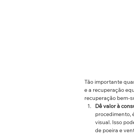
Tão importante quant
e a recuperação equ
recuperação bem-su
Dê valor à cons
procedimento, 
visual. Isso pod
de poeira e ve