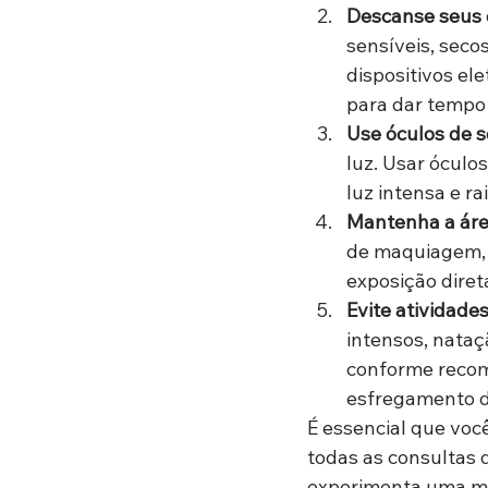
Descanse seus 
sensíveis, secos
dispositivos ele
para dar tempo 
Use óculos de s
luz. Usar óculo
luz intensa e ra
Mantenha a áre
de maquiagem, l
exposição direta
Evite atividade
intensos, nataç
conforme recom
esfregamento d
É essencial que voc
todas as consultas
experimenta uma mel