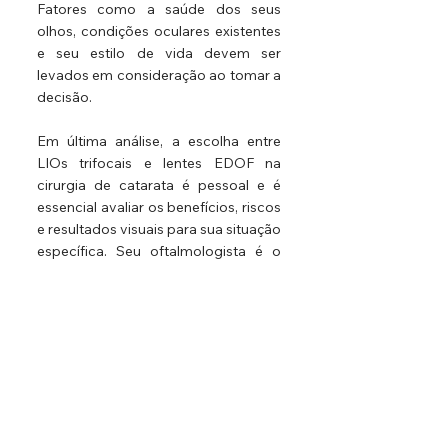
Fatores como a saúde dos seus 
olhos, condições oculares existentes 
e seu estilo de vida devem ser 
levados em consideração ao tomar a 
decisão.
Em última análise, a escolha entre 
LIOs trifocais e lentes EDOF na 
cirurgia de catarata é pessoal e é 
essencial avaliar os benefícios, riscos 
e resultados visuais para sua situação 
específica. Seu oftalmologista é o 
melhor recurso para orientá-lo nesse 
processo de tomada de decisão, 
considerando suas necessidades 
individuais e ajudando-o a obter o 
melhor resultado visual possível após 
a cirurgia de catarata.
Cirurgia de Catarata