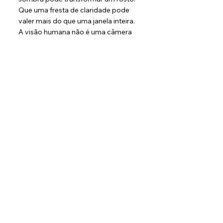
Que uma fresta de claridade pode 
valer mais do que uma janela inteira.
A visão humana não é uma câmera 
fotográfica perfeita. Ela é viva, 
adaptativa, seletiva, emocional. Nós 
não vemos apenas com a retina. 
Vemos com a memória, com a 
cultura, com o medo, com a 
esperança, com a história que 
carregamos.
Por isso Rembrandt continua 
moderno. Porque sua pintura não 
fala apenas do século XVII. Fala da 
maneira como ainda enxergamos 
hoje. Em uma época de excesso de 
exposição, suas sombras nos 
ensinam reserva. Em uma cultura de 
pressa, sua penumbra nos ensina 
demora. Em um mundo que 
confunde brilho com verdade, sua 