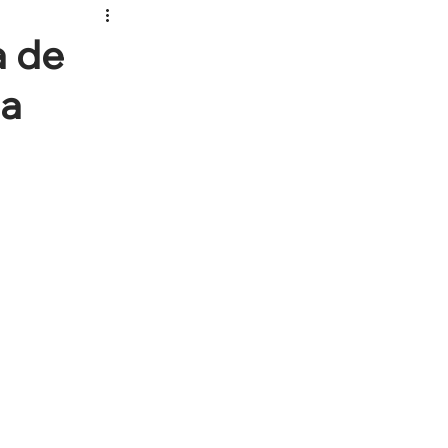
a de
da