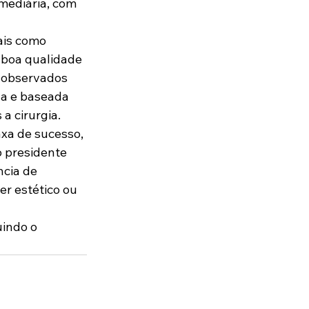
rmediária, com 
ais como 
 boa qualidade 
, observados 
da e baseada 
 a cirurgia.
axa de sucesso, 
 presidente 
cia de 
er estético ou 
indo o 