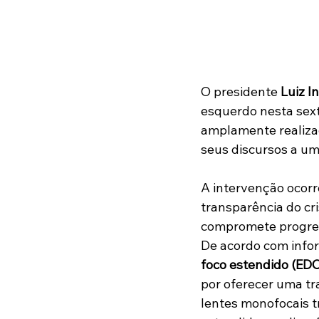
O presidente 
Luiz I
esquerdo nesta sext
amplamente realizad
seus discursos a uma
A intervenção ocorr
transparência do cri
compromete progres
De acordo com info
foco estendido (EDO
por oferecer uma tr
lentes monofocais tr