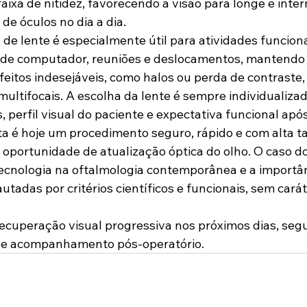
aixa de nitidez, favorecendo a visão para longe e inte
e óculos no dia a dia.
o de lente é especialmente útil para atividades funcion
so de computador, reuniões e deslocamentos, mantendo
efeitos indesejáveis, como halos ou perda de contraste
ultifocais. A escolha da lente é sempre individualiza
, perfil visual do paciente e expectativa funcional após
ata é hoje um procedimento seguro, rápido e com alta t
ortunidade de atualização óptica do olho. O caso do
tecnologia na oftalmologia contemporânea e a importân
tadas por critérios científicos e funcionais, sem carát
recuperação visual progressiva nos próximos dias, segu
 de acompanhamento pós-operatório.