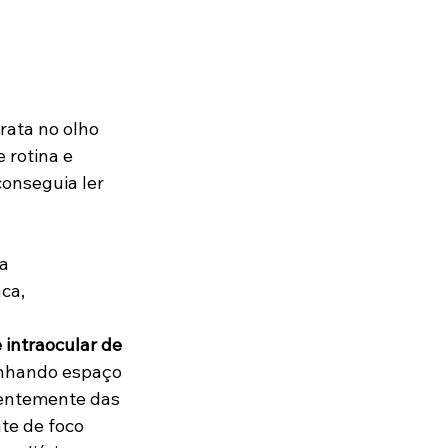
rata no olho 
 rotina e 
onseguia ler 
a 
ca, 
 intraocular de 
anhando espaço 
rentemente das 
te de foco 