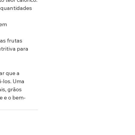
 quantidades 
 em 
s frutas 
ritiva para 
r que a 
-los. Uma 
is, grãos 
e e o bem-