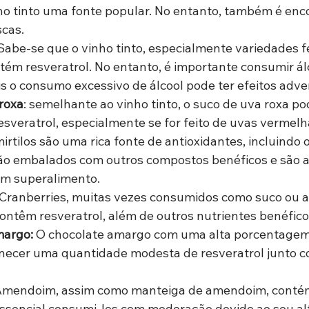
ho tinto uma fonte popular. No entanto, também é enc
scas.
Sabe-se que o vinho tinto, especialmente variedades f
tém resveratrol. No entanto, é importante consumir ál
s o consumo excessivo de álcool pode ter efeitos adve
 roxa
: semelhante ao vinho tinto, o suco de uva roxa po
sveratrol, especialmente se for feito de uvas vermelh
irtilos são uma rica fonte de antioxidantes, incluindo o
ão embalados com outros compostos benéficos e são
um superalimento.
 Cranberries, muitas vezes consumidos como suco ou a
contêm resveratrol, além de outros nutrientes benéfico
margo:
 O chocolate amargo com uma alta porcentagem 
necer uma quantidade modesta de resveratrol junto c
mendoim, assim como manteiga de amendoim, contém 
essencial consumi-los com moderação devido ao seu alto