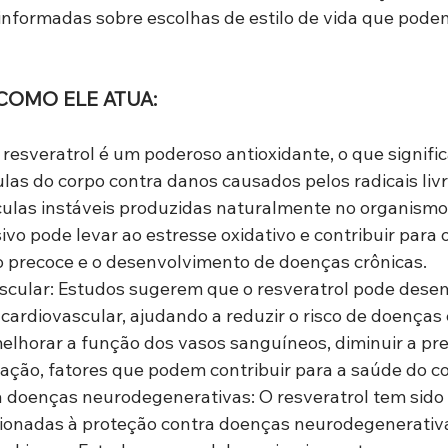
 informadas sobre escolhas de estilo de vida que pode
COMO ELE ATUA:
 resveratrol é um poderoso antioxidante, o que signific
ulas do corpo contra danos causados pelos radicais livre
culas instáveis produzidas naturalmente no organismo
vo pode levar ao estresse oxidativo e contribuir para o
 precoce e o desenvolvimento de doenças crônicas.
scular: Estudos sugerem que o resveratrol pode des
cardiovascular, ajudando a reduzir o risco de doenças c
elhorar a função dos vasos sanguíneos, diminuir a pres
mação, fatores que podem contribuir para a saúde do c
 doenças neurodegenerativas: O resveratrol tem sido 
cionadas à proteção contra doenças neurodegenerativa