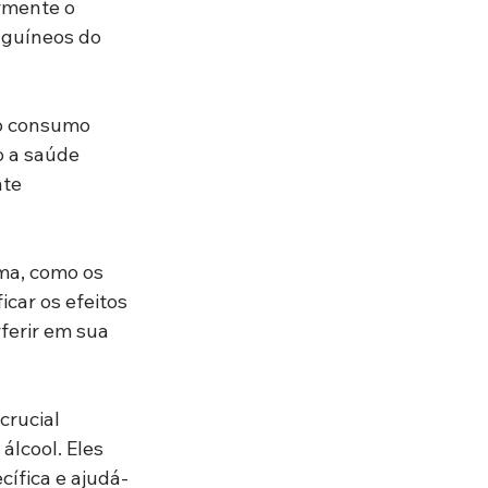
rmente o 
nguíneos do 
 o consumo 
o a saúde 
te 
ma, como os 
car os efeitos 
ferir em sua 
crucial 
lcool. Eles 
ífica e ajudá-