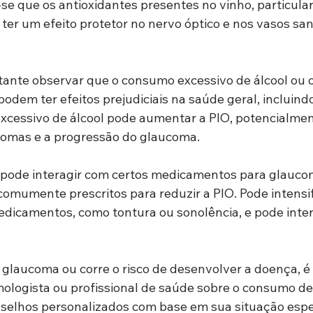
se que os antioxidantes presentes no vinho, particula
 ter um efeito protetor no nervo óptico e nos vasos sa
tante observar que o consumo excessivo de álcool ou
podem ter efeitos prejudiciais na saúde geral, incluind
xcessivo de álcool pode aumentar a PIO, potencialmen
tomas e a progressão do glaucoma.
l pode interagir com certos medicamentos para glauco
omumente prescritos para reduzir a PIO. Pode intensifi
edicamentos, como tontura ou sonolência, e pode inter
 glaucoma ou corre o risco de desenvolver a doença, é 
ologista ou profissional de saúde sobre o consumo de á
elhos personalizados com base em sua situação espec