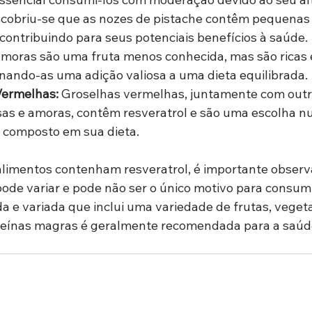
scobriu-se que as nozes de pistache contêm pequenas
 contribuindo para seus potenciais benefícios à saúde.
amoras são uma fruta menos conhecida, mas são ricas
rnando-as uma adição valiosa a uma dieta equilibrada.
Vermelhas:
 Groselhas vermelhas, juntamente com outra
s e amoras, contêm resveratrol e são uma escolha nut
e composto em sua dieta.
limentos contenham resveratrol, é importante observa
ode variar e pode não ser o único motivo para consumi
da e variada que inclui uma variedade de frutas, vegeta
oteínas magras é geralmente recomendada para a saúd