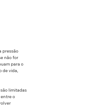
 pressão 
e não for 
ibuam para o 
 de vida, 
são limitadas 
entre o 
olver 