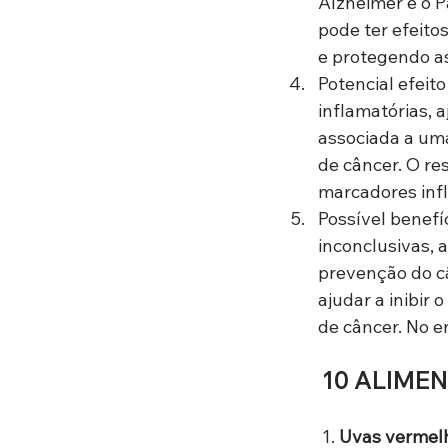
Alzheimer e o 
pode ter efeito
e protegendo as
Potencial efeit
inflamatórias, 
associada a uma
de câncer. O re
marcadores inf
Possível benefí
inconclusivas, 
prevenção do câ
ajudar a inibir 
de câncer. No e
10 ALIME
1.
 Uvas vermel