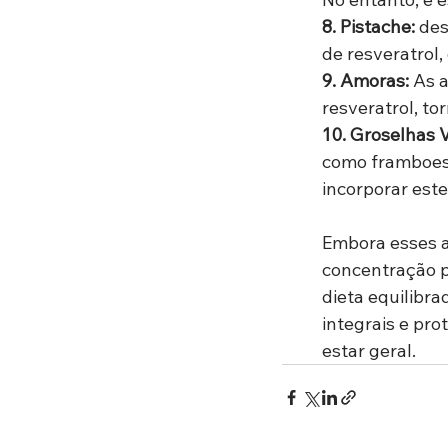
8. Pistache:
 de
de resveratrol,
9. Amoras: 
As 
resveratrol, to
10. Groselhas 
como framboesa
incorporar est
Embora esses a
concentração p
dieta equilibra
integrais e pr
estar geral.