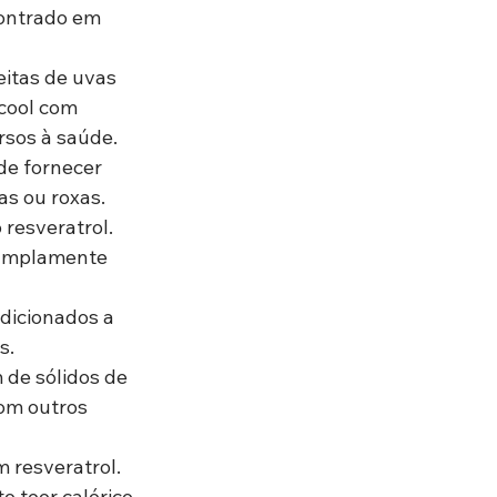
ontrado em 
eitas de uvas 
cool com 
rsos à saúde.
de fornecer 
as ou roxas.
 resveratrol. 
 amplamente 
dicionados a 
s.
de sólidos de 
om outros 
resveratrol. 
 teor calórico.