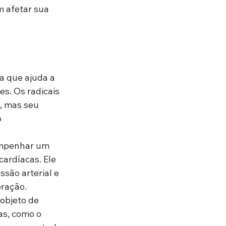
m afetar sua 
a que ajuda a 
s. Os radicais 
, mas seu 
 
empenhar um 
ardíacas. Ele 
são arterial e 
oração.
objeto de 
s, como o 