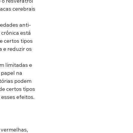
o resveratrol 
acas cerebrais 
iedades anti-
 crônica está 
 certos tipos 
 e reduzir os 
m limitadas e 
 papel na 
tórias podem 
de certos tipos 
esses efeitos.
 vermelhas, 