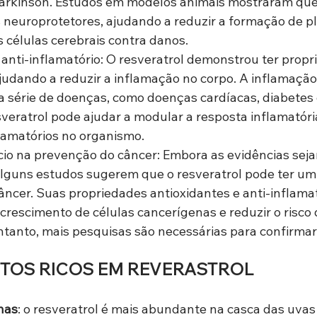
Parkinson. Estudos em modelos animais mostraram que 
s neuroprotetores, ajudando a reduzir a formação de pl
 células cerebrais contra danos.
o anti-inflamatório: O resveratrol demonstrou ter propr
ajudando a reduzir a inflamação no corpo. A inflamação
 série de doenças, como doenças cardíacas, diabetes e
sveratrol pode ajudar a modular a resposta inflamatória
lamatórios no organismo.
cio na prevenção do câncer: Embora as evidências seja
alguns estudos sugerem que o resveratrol pode ter um
ncer. Suas propriedades antioxidantes e anti-inflama
o crescimento de células cancerígenas e reduzir o risco 
ntanto, mais pesquisas são necessárias para confirmar 
NTOS RICOS EM REVERASTROL
has
: o resveratrol é mais abundante na casca das uvas