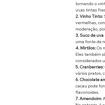
tornando o vin
uvas tintas fre
2. Vinho Tinto:
 
vermelhas, con
moderação, poi
3. Suco de uva
uma fonte de re
4. Mirtilos:
 Os m
Eles também s
considerados 
5. Cranberries:
vários pratos, 
6. Chocolate a
cacau pode for
flavonoides.
7. Amendoim: 
A
No entanto, é 